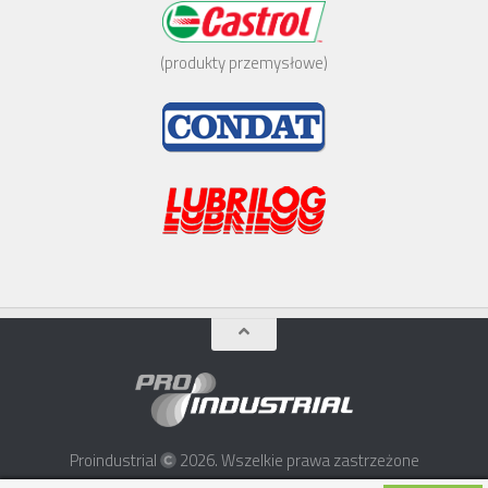
(produkty przemysłowe)
Proindustrial
2026. Wszelkie prawa zastrzeżone